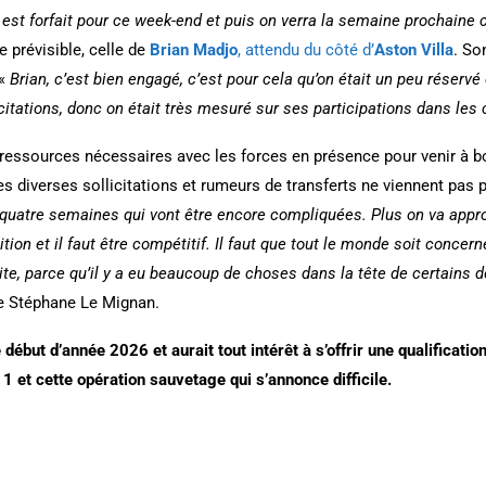
l est forfait pour ce week-end et puis on verra la semaine prochain
 prévisible, celle de
Brian Madjo
, attendu du côté d’
Aston Villa
. So
 «
Brian, c’est bien engagé, c’est pour cela qu’on était un peu réser
llicitations, donc on était très mesuré sur ses participations dans le
ressources nécessaires avec les forces en présence pour venir à bo
es diverses sollicitations et rumeurs de transferts ne viennent pas
s, quatre semaines qui vont être encore compliquées. Plus on va approc
tion et il faut être compétitif. Il faut que tout le monde soit concer
mite, parce qu’il y a eu beaucoup de choses dans la tête de certains 
te Stéphane Le Mignan.
e début d’année 2026 et aurait tout intérêt à s’offrir une qualificati
1 et cette opération sauvetage qui s’annonce difficile.