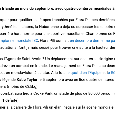
en Irlande au mois de septembre, avec quatre ceintures mondiales à 
er pour qualifier les étapes franchies par Flora Pili ces dernières
 rythmé les saisons, la Naborienne a déjà su surpasser les espoirs q
 carrière hors norme pour une sportive mosellane. Championne de 
mpionne mondiale IBO
, Flora Pili confiait
en décembre dernier ne pas
tractations n’ont jamais cessé pour trouver une suite à la hauteur de
 l’Agora de Saint-Avold ? Un déplacement sur ses terres d’origine 
drez : un combat en Irlande. Le management de Flora Pili a su décr
at en mondovision à sa star. A la fois
le quotidien l’Equipe
et l
e Ré
la légende
Katie Taylor
le 5 septembre avec en lice quatre ceinture
gers (moins de 63,5kg).
Le combat aura lieu à Croke Park, un stade de plus de 80 000 person
, 1 défaite).
er à la carrière de Flora Pili un élan inégalé sur la scène mondiale.