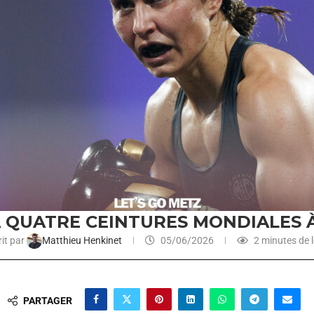
 A QUATRE CEINTURES MONDIALES
it par
Matthieu Henkinet
05/06/2026
2 minutes de l
PARTAGER