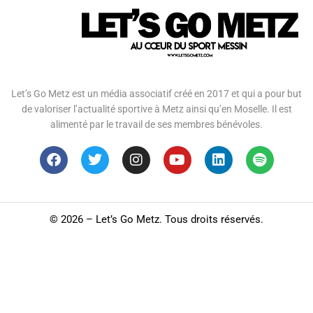
Let’s Go Metz est un média associatif créé en 2017 et qui a pour but
de valoriser l’actualité sportive à Metz ainsi qu’en Moselle. Il est
alimenté par le travail de ses membres bénévoles.
©
2026 – Let’s Go Metz. Tous droits réservés.