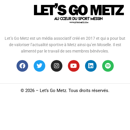
Let’s Go Metz est un média associatif créé en 2017 et qui a pour but
de valoriser l’actualité sportive à Metz ainsi qu’en Moselle. Il est
alimenté par le travail de ses membres bénévoles.
©
2026 – Let’s Go Metz. Tous droits réservés.