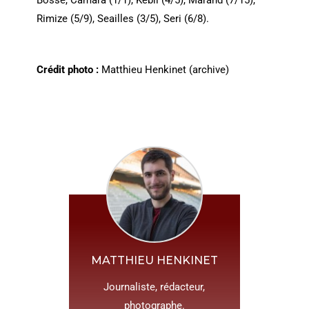
Bosse, Camara (1/1), Kebli (4/5), Marand (7/15),
Rimize (5/9), Seailles (3/5), Seri (6/8).
Crédit photo :
Matthieu Henkinet (archive)
MATTHIEU HENKINET
Journaliste, rédacteur,
photographe.