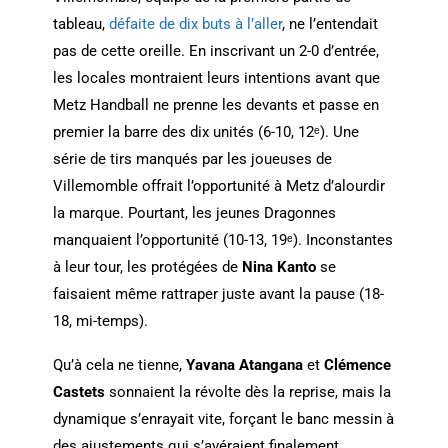
tableau,
défaite de dix buts à l’aller
, ne l’entendait
pas de cette oreille. En inscrivant un 2-0 d’entrée,
les locales montraient leurs intentions avant que
Metz Handball ne prenne les devants et passe en
premier la barre des dix unités (6-10, 12ᵉ). Une
série de tirs manqués par les joueuses de
Villemomble offrait l’opportunité à Metz d’alourdir
la marque. Pourtant, les jeunes Dragonnes
manquaient l’opportunité (10-13, 19ᵉ). Inconstantes
à leur tour, les protégées de
Nina Kanto
se
faisaient même rattraper juste avant la pause (18-
18, mi-temps).
Qu’à cela ne tienne,
Yavana Atangana
et
Clémence
Castets
sonnaient la révolte dès la reprise, mais la
dynamique s’enrayait vite, forçant le banc messin à
des ajustements qui s’avéraient finalement