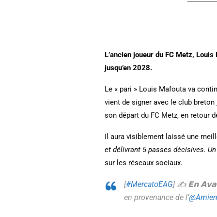
L’ancien joueur du FC Metz, Louis 
jusqu’en 2028.
Le « pari » Louis Mafouta va conti
vient de signer avec le club breto
son départ du FC Metz, en retour d
Il aura visiblement laissé une meil
et délivrant 5 passes décisives. Un
sur les réseaux sociaux.
[
#MercatoEAG
] ✍️ 𝗘𝗻 𝗔𝘃
en provenance de l’
@Amien