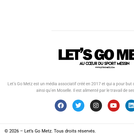
Let’s Go Metz est un média associatif créé en 2017 et qui a pour but d
ainsi qu’en Moselle. Il est alimenté par le travail de
©
2026 – Let’s Go Metz. Tous droits réservés.