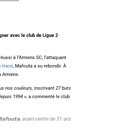
gner avec le club de Ligue 2
éussi à l’Amiens SC, l’attaquant
e trace
, Mafouta a su rebondir. À
 à Amiens.
s nos couleurs, inscrivant 27 buts
depuis 1994 »
, a commenté le club
𝗠𝗮𝗳𝗼𝘂𝘁𝗮, avant-centre de 31 ans