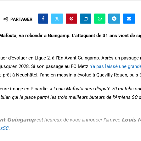
PARTAGER
Mafouta, va rebondir à Guingamp. L’attaquant de 31 ans vient de si
nuer d’évoluer en Ligue 2, à l’En Avant Guingamp. Après un passage r
n jusqu’en 2028. Si son passage au FC Metz
n’a pas laissé une grand
e prêt à Neuchâtel, l’ancien messin a évolué à Quevilly-Rouen, puis
leure image en Picardie.
« Louis Mafouta aura disputé 70 matchs sou
 bilan qui le place parmi les trois meilleurs buteurs de l’Amiens SC 
𝗮𝗻𝘁 𝗚𝘂𝗶𝗻𝗴𝗮𝗺𝗽 est heureux de vous annoncer l’arrivée 𝗟𝗼𝘂𝗶𝘀 
sSC
.