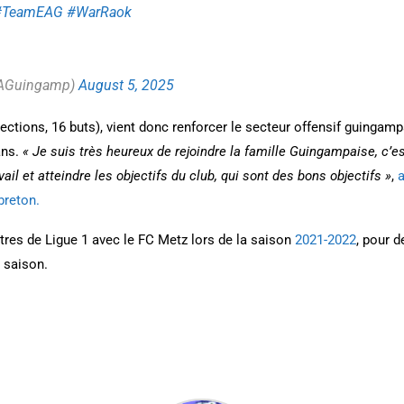
#TeamEAG
#WarRaok
EAGuingamp)
August 5, 2025
élections, 16 buts), vient donc renforcer le secteur offensif guingam
ans.
« Je suis très heureux de rejoindre la famille Guingampaise, c’e
vail et atteindre les objectifs du club, qui sont des bons objectifs »
,
breton.
res de Ligue 1 avec le FC Metz lors de la saison
2021-2022
, pour d
e saison.