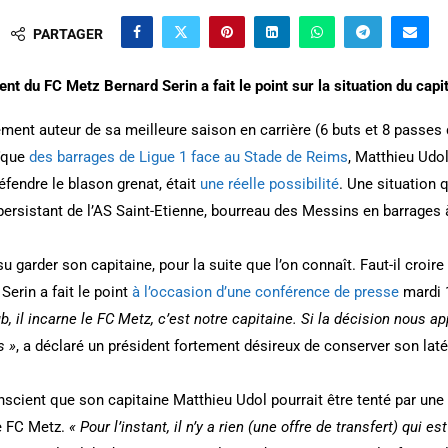
PARTAGER
nt du FC Metz Bernard Serin a fait le point sur la situation du capi
lement auteur de sa meilleure saison en carrière (6 buts et 8 passe
oïque
des barrages de Ligue 1 face au Stade de Reims
, Matthieu Udo
fendre le blason grenat, était
une réelle possibilité
. Une situation 
 persistant de l’AS Saint-Etienne, bourreau des Messins en barrages à
su garder son capitaine, pour la suite que l’on connaît. Faut-il croir
erin a fait le point
à l’occasion d’une conférence de presse
mardi 1
, il incarne le FC Metz, c’est notre capitaine. Si la décision nous app
s »
, a déclaré un président fortement désireux de conserver son laté
nscient que son capitaine Matthieu Udol pourrait être tenté par une
e FC Metz.
« Pour l’instant, il n’y a rien (une offre de transfert) qui es